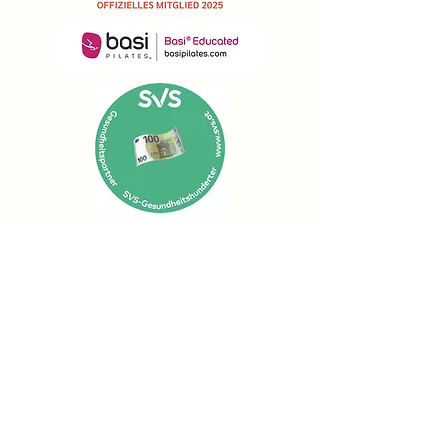
Impressum | Datenschutz
AGB
©2022 Jana SY. Erstellt mit Wix.com
Mit meinem Newsletter
immer auf dem Laufenden
bleiben!