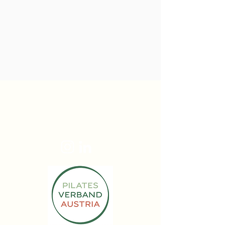
Jana Sczesny
jana@immer-an-deiner-seite.at
+43 676 49 77 368