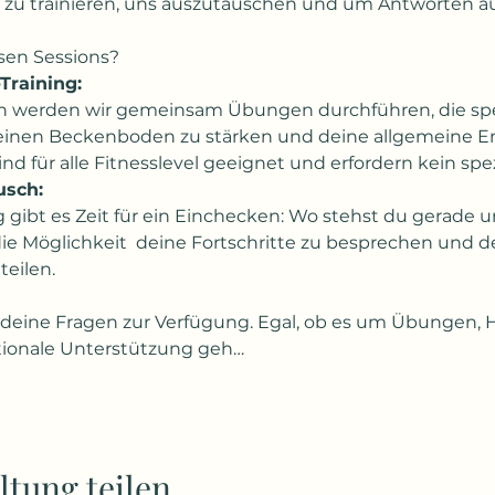
zu trainieren, uns auszutauschen und um Antworten au
esen Sessions?
raining:
deinen Beckenboden zu stärken und deine allgemeine Ene
ind für alle Fitnesslevel geeignet und erfordern kein sp
usch:
e Möglichkeit  deine Fortschritte zu besprechen und d
eilen.
tionale Unterstützung geh…
ltung teilen