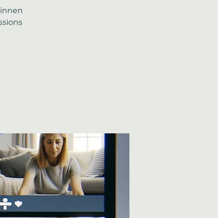
rinnen
ssions