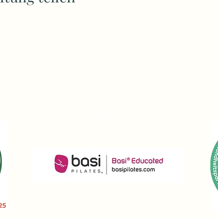
Jana Sczesny
jana@immer-an-deiner-seite.at
+43 676 49 77 368