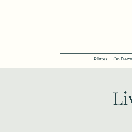
Pilates
On Dema
Li