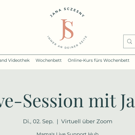
nd Videothek
Wochenbett
Online-Kurs fürs Wochenbett
ve-Session mit J
Di., 02. Sep.
  |  
Virtuell über Zoom
Mama's Live Support Hub