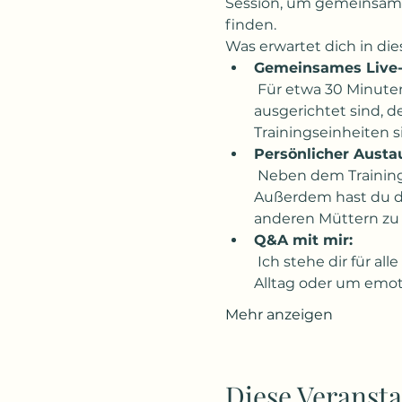
Session, um gemeinsam 
finden.
Was erwartet dich in di
Gemeinsames Live-T
 Für etwa 30 Minuten werden wir gemeinsam Übungen durchführen, die speziell darauf 
ausgerichtet sind, 
Trainingseinheiten s
Persönlicher Austa
 Neben dem Training gibt es Zeit für ein Einchecken: Wo stehst du gerade und wie geht es dir. 
Außerdem hast du di
anderen Müttern zu t
Q&A mit mir:
 Ich stehe dir für alle deine Fragen zur Verfügung. Egal, ob es um Übungen, Herausforderungen im 
Alltag oder um emo
Mehr anzeigen
Diese Veransta