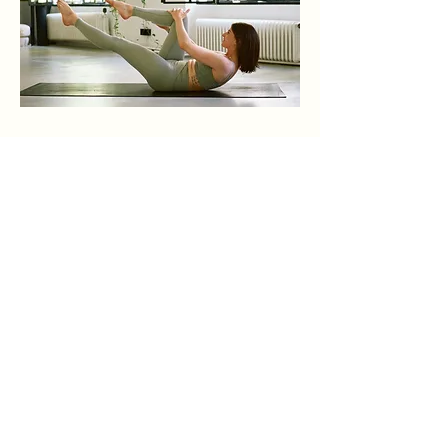
Jana Sczesny
jana@immer-an-deiner-seite.at
+43 676 49 77 368