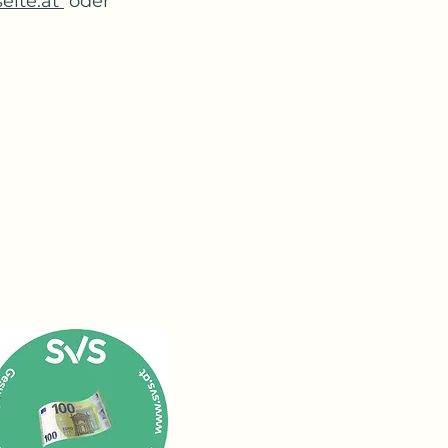
eite.at
oder