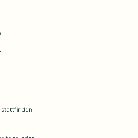
n
h
stattfinden.