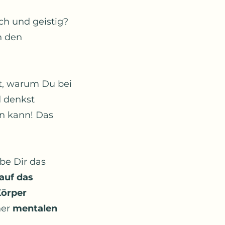
ch und geistig?
n den
st, warum Du bei
d denkst
n kann! Das
be Dir das
 auf das
Körper
ner
mentalen