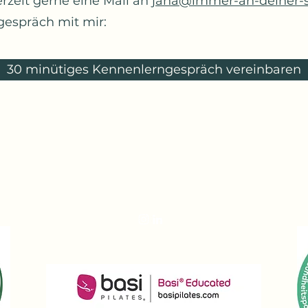
erzeit gerne eine Mail an
jana@immer-an-deiner-s
gespräch mit mir:
30 minütiges Kennenlerngespräch vereinbaren
Jana Sczesny
jana@immer-an-deiner-seite.at
+43 676 49 77 368